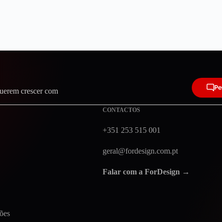
Pe
querem crescer com
CONTACTOS
+351 253 515 001
geral@fordesign.com.pt
Falar com a ForDesign →
ões