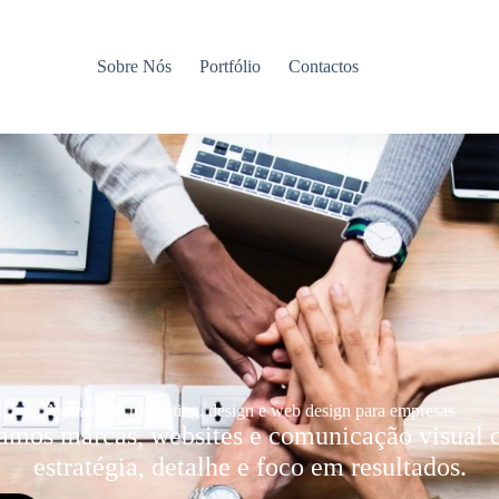
Sobre Nós
Portfólio
Contactos
Agência de marketing, design e web design para empresas
amos marcas, websites e comunicação visual
estratégia, detalhe e foco em resultados.