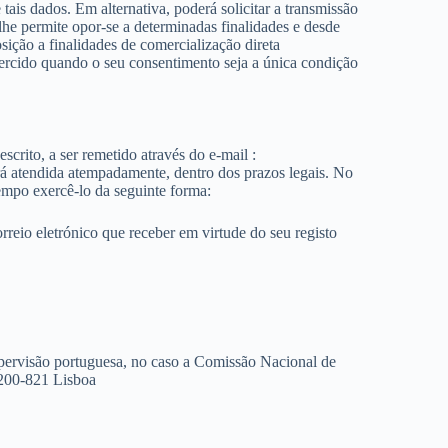
 tais dados. Em alternativa, poderá solicitar a transmissão
lhe permite opor-se a determinadas finalidades e desde
sição a finalidades de comercialização direta
exercido quando o seu consentimento seja a única condição
scrito, a ser remetido através do e-mail :
erá atendida atempadamente, dentro dos prazos legais. No
empo exercê-lo da seguinte forma:
reio eletrónico que receber em virtude do seu registo
supervisão portuguesa, no caso a Comissão Nacional de
1200-821 Lisboa