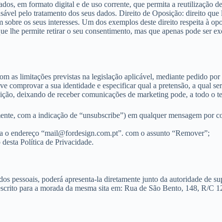
ados, em formato digital e de uso corrente, que permita a reutilização de
sável pelo tratamento dos seus dados. Direito de Oposição: direito que 
 sobre os seus interesses. Um dos exemplos deste direito respeita à opo
 que lhe permite retirar o seu consentimento, mas que apenas pode ser 
om as limitações previstas na legislação aplicável, mediante pedido por e
ve comprovar a sua identidade e especificar qual a pretensão, a qual s
osição, deixando de receber comunicações de marketing pode, a todo o t
mente, com a indicação de “unsubscribe”) em qualquer mensagem por cor
ra o endereço “mail@fordesign.com.pt”. com o assunto “Remover”;
 desta Política de Privacidade.
ados pessoais, poderá apresenta-la diretamente junto da autoridade de 
escrito para a morada da mesma sita em: Rua de São Bento, 148, R/C 