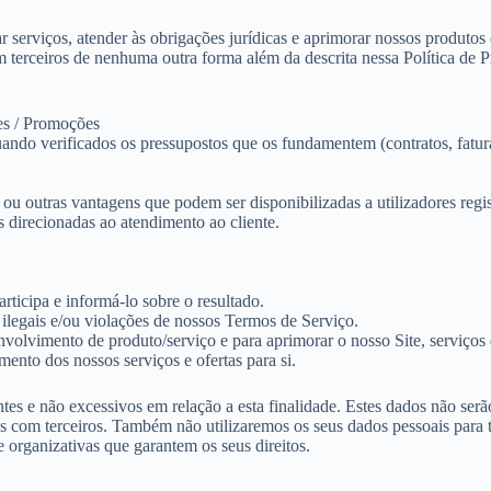
serviços, atender às obrigações jurídicas e aprimorar nossos produto
terceiros de nenhuma outra forma além da descrita nessa Política de Pr
es / Promoções
do verificados os pressupostos que os fundamentem (contratos, faturas 
o ou outras vantagens que podem ser disponibilizadas a utilizadores regi
 direcionadas ao atendimento ao cliente.
rticipa e informá-lo sobre o resultado.
s ilegais e/ou violações de nossos Termos de Serviço.
volvimento de produto/serviço e para aprimorar o nosso Site, serviços e
mento dos nossos serviços e ofertas para si.
tes e não excessivos em relação a esta finalidade. Estes dados não serã
as com terceiros. Também não utilizaremos os seus dados pessoais para
 organizativas que garantem os seus direitos.