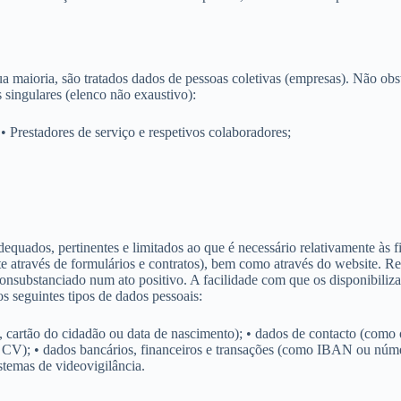
aioria, são tratados dados de pessoas coletivas (empresas). Não obst
s singulares (elenco não exaustivo):
 • Prestadores de serviço e respetivos colaboradores;
os, pertinentes e limitados ao que é necessário relativamente às fina
te através de formulários e contratos), bem como através do website. 
consubstanciado num ato positivo. A facilidade com que os disponibiliz
s seguintes tipos de dados pessoais:
 cartão do cidadão ou data de nascimento); • dados de contacto (como o
e CV); • dados bancários, financeiros e transações (como IBAN ou númer
stemas de videovigilância.