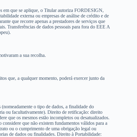
sos em que se aplique, o Titular autoriza FORDESIGN,
ntabilidade externa ou empresas de análise de crédito e de
ante que recorre apenas a prestadores de serviços que
ais. Transferências de dados pessoais para fora do EEE A
opeu).
motivaram a sua recolha.
itos que, a qualquer momento, poderá exercer junto da
as (nomeadamente o tipo de dados, a finalidade do
ou facultativamente). Direito de retificação: direito
sidere que os mesmos estão incompletos ou desatualizados.
ndo considere que não existem fundamentos válidos para a
trato ou o cumprimento de uma obrigação legal ou
rias de dados ou finalidades. Direito à Portabilidade: