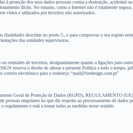
proteção dos seus dados pessoais contra a destruição, acidental ou ilíc
tratamento ilícito. No entanto, como a Internet não é totalmente segur
m vistos e utilizados por terceiros não autorizados.
inalidades descritas no ponto 5., e para comprovar o seu registo nes
rientações das entidades supervisoras.
 omissões de terceiros, designadamente quanto a ligações para outros 
IGN reserva o direito de alterar a presente Política a todo o tempo, pel
or correio electrónico para o endereço “mail@fordesign.com.pt”
egulamento Geral de Proteção de Dados (RGPD), REGULAMENT
pessoas singulares no que diz respeito ao processamento de dados pess
egulamento e está a tomar todas as medidas nesse sentido.