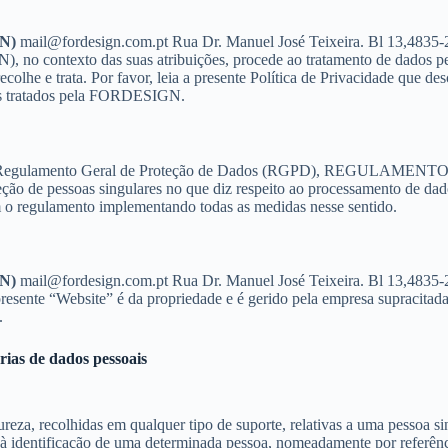
GN)
mail@fordesign.com.pt Rua Dr. Manuel José Teixeira. Bl 13,4835-
no contexto das suas atribuições, procede ao tratamento de dados pess
ecolhe e trata. Por favor, leia a presente Política de Privacidade que 
oais tratados pela FORDESIGN.
ovo Regulamento Geral de Proteção de Dados (RGPD), REGULA
 de pessoas singulares no que diz respeito ao processamento de dados 
 regulamento implementando todas as medidas nesse sentido.
GN)
mail@fordesign.com.pt Rua Dr. Manuel José Teixeira. Bl 13,4835-
esente “Website” é da propriedade e é gerido pela empresa supracitada.
.
orias de dados pessoais
eza, recolhidas em qualquer tipo de suporte, relativas a uma pessoa sing
r à identificação de uma determinada pessoa, nomeadamente por referê