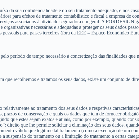
ízo da sua confidencialidade e do seu tratamento adequado, e nos ca
rios) para efeitos de tratamento contabilístico e fiscal a empresa de co
 serviços associados à atividade seguradora em geral. A FORDESIGN gar
e organizativas necessárias e adequadas a proteger os seus dados pesso
pessoais para países terceiros (fora da EEE – Espaço Económico Eur
pelo período de tempo necessário à concretização das finalidades que 
em que recolhemos e tratamos os seus dados, existe um conjunto de dire
ão relativamente ao tratamento dos seus dados e respetivas característic
prazos de conservação e quais os dados que tem de fornecer obrigatória 
exigindo que estes sejam exatos e atuais, como por exemplo, quando con
do”: direito que lhe permite solicitar a eliminação dos seus dados, qua
damento válido que legitime tal tratamento (como a execução de um con
e a suspensão do tratamento ou a limitação do tratamento a certas catego