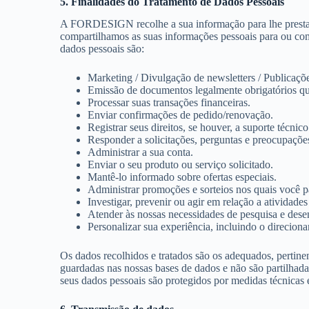
5. Finalidades do Tratamento de Dados Pessoais
A FORDESIGN recolhe a sua informação para lhe prestar 
compartilhamos as suas informações pessoais para ou com 
dados pessoais são:
Marketing / Divulgação de newsletters / Publicaçõ
Emissão de documentos legalmente obrigatórios quan
Processar suas transações financeiras.
Enviar confirmações de pedido/renovação.
Registrar seus direitos, se houver, a suporte técnic
Responder a solicitações, perguntas e preocupações
Administrar a sua conta.
Enviar o seu produto ou serviço solicitado.
Mantê-lo informado sobre ofertas especiais.
Administrar promoções e sorteios nos quais você pa
Investigar, prevenir ou agir em relação a atividade
Atender às nossas necessidades de pesquisa e desen
Personalizar sua experiência, incluindo o direciona
Os dados recolhidos e tratados são os adequados, pertinen
guardadas nas nossas bases de dados e não são partilhad
seus dados pessoais são protegidos por medidas técnicas e