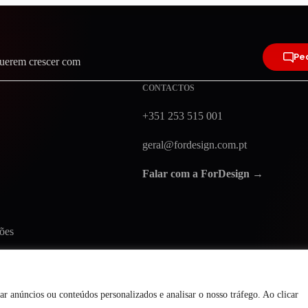
Ped
querem crescer com
CONTACTOS
+351 253 515 001
geral@fordesign.com.pt
Falar com a ForDesign →
ões
r anúncios ou conteúdos personalizados e analisar o nosso tráfego. Ao clicar